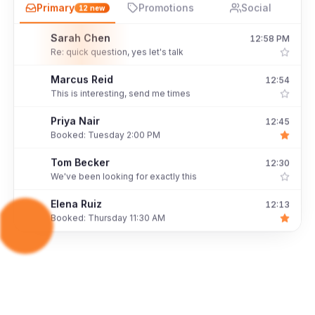
Primary
Promotions
Social
13
new
Daniel Okafor
12:58 PM
D
Sounds great, what's your availability?
Sarah Chen
12:54
S
Re: quick question, yes let's talk
Marcus Reid
12:45
M
This is interesting, send me times
Priya Nair
12:30
P
Booked: Tuesday 2:00 PM
Tom Becker
12:13
T
We've been looking for exactly this